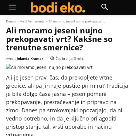
Domov
Vrt & Vrtnarjenje
Ali moramo jeseni nujno prekopavati...
Ali moramo jeseni nujno
prekopavati vrt? Kakšne so
trenutne smernice?
Avtor:
Jolanda Kramar
Čas branja:
3
min.
Ali je jesen pravi čas, da prekopljete vrtne
gredice, ali pa jih raje pustite pri miru? Tradicija
je bila dolgo časa jasna – jesen pomeni
prekopavanje, prezračevanje in pripravo na
zimo. Danes pa strokovnjaki opozarjajo, da ni
vedno potrebno, in da je ključno prilagoditi
pristop stanju tal, vrsti uporabe in načinu
vrtnarjenja.