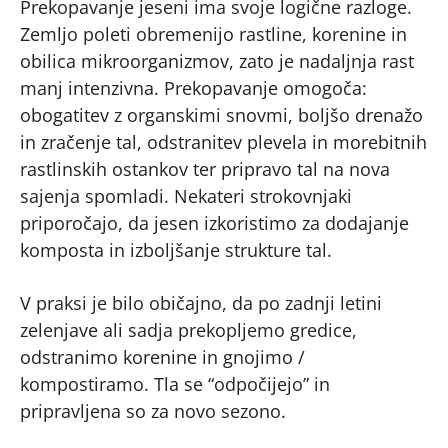
Prekopavanje jeseni ima svoje logične razloge.
Zemljo poleti obremenijo rastline, korenine in
obilica mikroorganizmov, zato je nadaljnja rast
manj intenzivna. Prekopavanje omogoča:
obogatitev z organskimi snovmi, boljšo drenažo
in zračenje tal, odstranitev plevela in morebitnih
rastlinskih ostankov ter pripravo tal na nova
sajenja spomladi. Nekateri strokovnjaki
priporočajo, da jesen izkoristimo za dodajanje
komposta in izboljšanje strukture tal.
V praksi je bilo običajno, da po zadnji letini
zelenjave ali sadja prekopljemo gredice,
odstranimo korenine in gnojimo /
kompostiramo. Tla se “odpočijejo” in
pripravljena so za novo sezono.