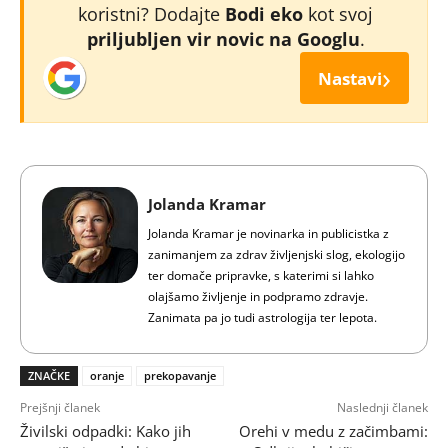
koristni? Dodajte
Bodi eko
kot svoj
priljubljen vir novic na Googlu
.
›
Nastavi
Jolanda Kramar
Jolanda Kramar je novinarka in publicistka z
zanimanjem za zdrav življenjski slog, ekologijo
ter domače pripravke, s katerimi si lahko
olajšamo življenje in podpramo zdravje.
Zanimata pa jo tudi astrologija ter lepota.
ZNAČKE
oranje
prekopavanje
Prejšnji članek
Naslednji članek
Živilski odpadki: Kako jih
Orehi v medu z začimbami: