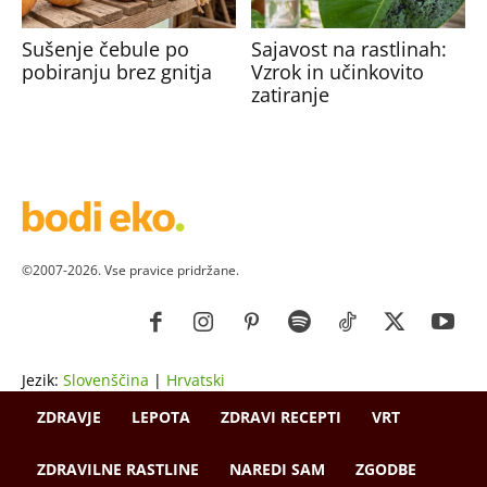
Sušenje čebule po
Sajavost na rastlinah:
pobiranju brez gnitja
Vzrok in učinkovito
zatiranje
©2007-2026. Vse pravice pridržane.
Jezik:
Slovenščina
|
Hrvatski
ZDRAVJE
LEPOTA
ZDRAVI RECEPTI
VRT
ZDRAVILNE RASTLINE
NAREDI SAM
ZGODBE