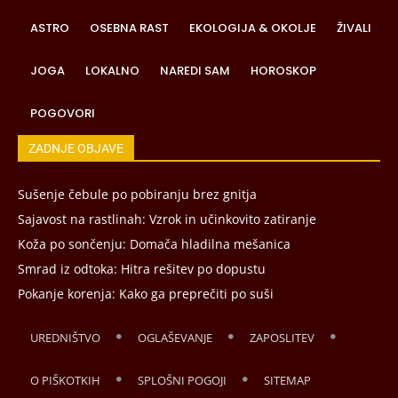
ASTRO
OSEBNA RAST
EKOLOGIJA & OKOLJE
ŽIVALI
JOGA
LOKALNO
NAREDI SAM
HOROSKOP
POGOVORI
ZADNJE OBJAVE
Sušenje čebule po pobiranju brez gnitja
Sajavost na rastlinah: Vzrok in učinkovito zatiranje
Koža po sončenju: Domača hladilna mešanica
Smrad iz odtoka: Hitra rešitev po dopustu
Pokanje korenja: Kako ga preprečiti po suši
UREDNIŠTVO
OGLAŠEVANJE
ZAPOSLITEV
O PIŠKOTKIH
SPLOŠNI POGOJI
SITEMAP