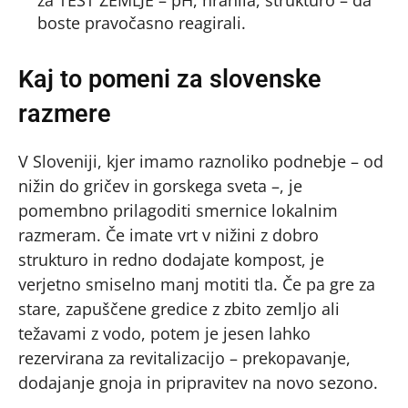
za TEST ZEMLJE – pH, hranila, strukturo – da
boste pravočasno reagirali.
Kaj to pomeni za slovenske
razmere
V Sloveniji, kjer imamo raznoliko podnebje – od
nižin do gričev in gorskega sveta –, je
pomembno prilagoditi smernice lokalnim
razmeram. Če imate vrt v nižini z dobro
strukturo in redno dodajate kompost, je
verjetno smiselno manj motiti tla. Če pa gre za
stare, zapuščene gredice z zbito zemljo ali
težavami z vodo, potem je jesen lahko
rezervirana za revitalizacijo – prekopavanje,
dodajanje gnoja in pripravitev na novo sezono.