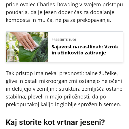
pridelovalec Charles Dowding v svojem pristopu
poudarja, da je jesen dober čas za dodajanje
komposta in mulča, ne pa za prekopavanje.
PREBERITE TUDI
Sajavost na rastlinah: Vzrok
in učinkovito zatiranje
Tak pristop ima nekaj prednosti: talne žuželke,
glive in ostali mikroorganizmi ostanejo neločeni
in delujejo v zemljini; struktura zemljišča ostane
stabilna; pleveli nimajo priložnosti, da po
prekopu takoj kalijo iz globlje sproženih semen.
Kaj storite kot vrtnar jeseni?