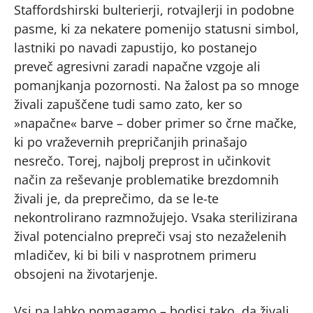
Staffordshirski bulterierji, rotvajlerji in podobne
pasme, ki za nekatere pomenijo statusni simbol,
lastniki po navadi zapustijo, ko postanejo
preveč agresivni zaradi napačne vzgoje ali
pomanjkanja pozornosti. Na žalost pa so mnoge
živali zapuščene tudi samo zato, ker so
»napačne« barve – dober primer so črne mačke,
ki po vraževernih prepričanjih prinašajo
nesrečo. Torej, najbolj preprost in učinkovit
način za reševanje problematike brezdomnih
živali je, da preprečimo, da se le-te
nekontrolirano razmnožujejo. Vsaka sterilizirana
žival potencialno prepreči vsaj sto nezaželenih
mladičev, ki bi bili v nasprotnem primeru
obsojeni na životarjenje.
Vsi pa lahko pomagamo – bodisi tako, da živali