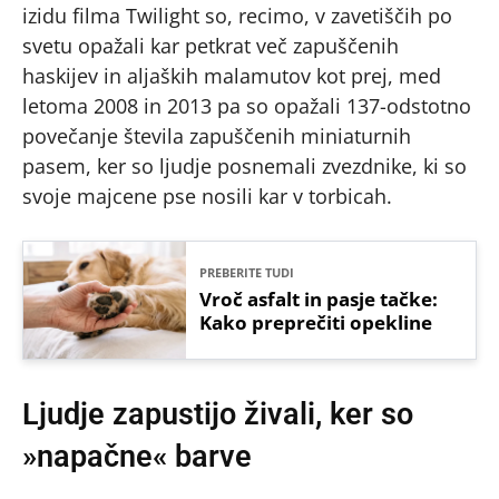
izidu filma Twilight so, recimo, v zavetiščih po
svetu opažali kar petkrat več zapuščenih
haskijev in aljaških malamutov kot prej, med
letoma 2008 in 2013 pa so opažali 137-odstotno
povečanje števila zapuščenih miniaturnih
pasem, ker so ljudje posnemali zvezdnike, ki so
svoje majcene pse nosili kar v torbicah.
PREBERITE TUDI
Vroč asfalt in pasje tačke:
Kako preprečiti opekline
Ljudje zapustijo živali, ker so
»napačne« barve