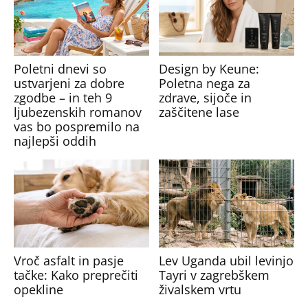
Poletni dnevi so
Design by Keune:
ustvarjeni za dobre
Poletna nega za
zgodbe – in teh 9
zdrave, sijoče in
ljubezenskih romanov
zaščitene lase
vas bo pospremilo na
najlepši oddih
Vroč asfalt in pasje
Lev Uganda ubil levinjo
tačke: Kako preprečiti
Tayri v zagrebškem
opekline
živalskem vrtu