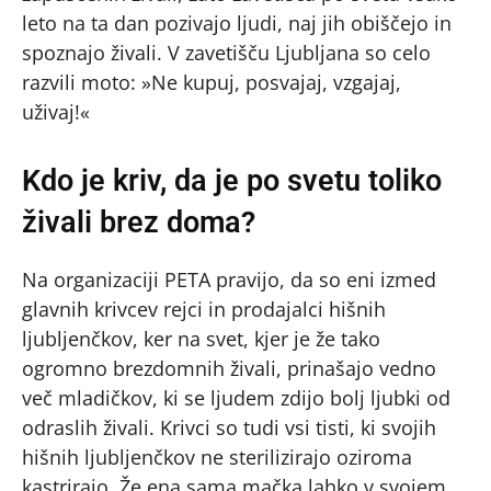
leto na ta dan pozivajo ljudi, naj jih obiščejo in
spoznajo živali. V zavetišču Ljubljana so celo
razvili moto: »Ne kupuj, posvajaj, vzgajaj,
uživaj!«
Kdo je kriv, da je po svetu toliko
živali brez doma?
Na organizaciji PETA pravijo, da so eni izmed
glavnih krivcev rejci in prodajalci hišnih
ljubljenčkov, ker na svet, kjer je že tako
ogromno brezdomnih živali, prinašajo vedno
več mladičkov, ki se ljudem zdijo bolj ljubki od
odraslih živali. Krivci so tudi vsi tisti, ki svojih
hišnih ljubljenčkov ne sterilizirajo oziroma
kastrirajo. Že ena sama mačka lahko v svojem