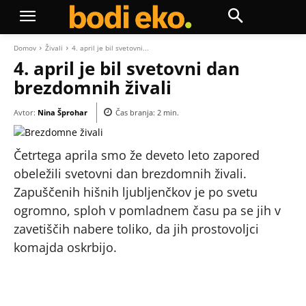
Domov
Živali
4. april je bil svetovni...
4. april je bil svetovni dan
brezdomnih živali
Avtor:
Nina Šprohar
Čas branja:
2
min.
Četrtega aprila smo že deveto leto zapored
obeležili svetovni dan brezdomnih živali.
Zapuščenih hišnih ljubljenčkov je po svetu
ogromno, sploh v pomladnem času pa se jih v
zavetiščih nabere toliko, da jih prostovoljci
komajda oskrbijo.