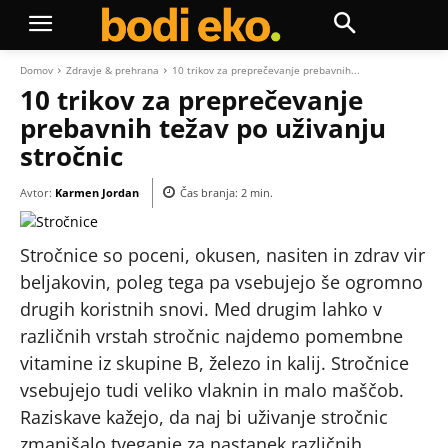
Domov
Zdravje & prehrana
10 trikov za preprečevanje prebavnih...
10 trikov za preprečevanje
prebavnih težav po uživanju
stročnic
Avtor:
Karmen Jordan
Čas branja:
2
min.
Stročnice so poceni, okusen, nasiten in zdrav vir
beljakovin, poleg tega pa vsebujejo še ogromno
drugih koristnih snovi. Med drugim lahko v
različnih vrstah stročnic najdemo pomembne
vitamine iz skupine B, železo in kalij. Stročnice
vsebujejo tudi veliko vlaknin in malo maščob.
Raziskave kažejo, da naj bi uživanje stročnic
zmanjšalo tveganje za nastanek različnih