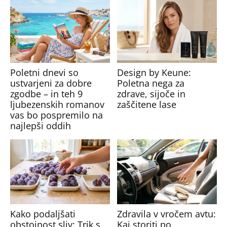
Poletni dnevi so
Design by Keune:
ustvarjeni za dobre
Poletna nega za
zgodbe – in teh 9
zdrave, sijoče in
ljubezenskih romanov
zaščitene lase
vas bo pospremilo na
najlepši oddih
Kako podaljšati
Zdravila v vročem avtu:
obstojnost sliv: Trik s
Kaj storiti po