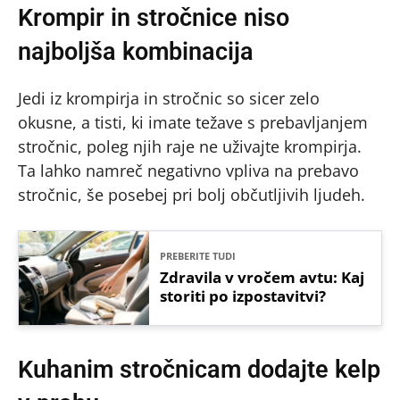
Krompir in stročnice niso
najboljša kombinacija
Jedi iz krompirja in stročnic so sicer zelo
okusne, a tisti, ki imate težave s prebavljanjem
stročnic, poleg njih raje ne uživajte krompirja.
Ta lahko namreč negativno vpliva na prebavo
stročnic, še posebej pri bolj občutljivih ljudeh.
PREBERITE TUDI
Zdravila v vročem avtu: Kaj
storiti po izpostavitvi?
Kuhanim stročnicam dodajte kelp