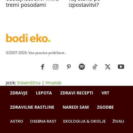
tremi posodami
izpostavitvi?
©2007-2026. Vse pravice pridržane.
Jezik:
Slovenščina
|
Hrvatski
ZDRAVJE
LEPOTA
ZDRAVI RECEPTI
VRT
ZDRAVILNE RASTLINE
NAREDI SAM
ZGODBE
ASTRO
OSEBNA RAST
EKOLOGIJA & OKOLJE
ŽIVALI