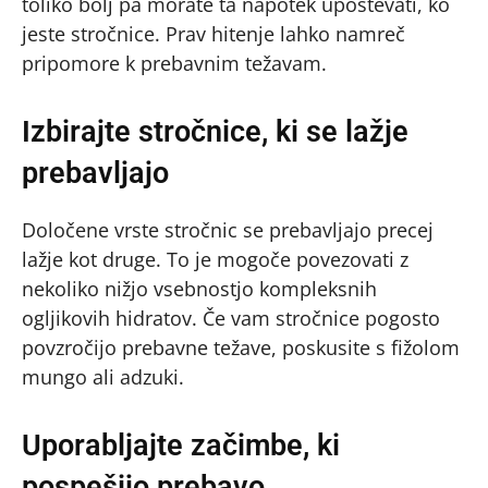
toliko bolj pa morate ta napotek upoštevati, ko
jeste stročnice. Prav hitenje lahko namreč
pripomore k prebavnim težavam.
Izbirajte stročnice, ki se lažje
prebavljajo
Določene vrste stročnic se prebavljajo precej
lažje kot druge. To je mogoče povezovati z
nekoliko nižjo vsebnostjo kompleksnih
ogljikovih hidratov. Če vam stročnice pogosto
povzročijo prebavne težave, poskusite s fižolom
mungo ali adzuki.
Uporabljajte začimbe, ki
pospešijo prebavo