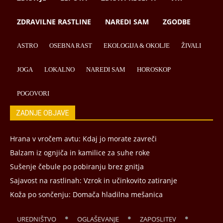
ZDRAVILNE RASTLINE
NAREDI SAM
ZGODBE
ASTRO
OSEBNA RAST
EKOLOGIJA & OKOLJE
ŽIVALI
JOGA
LOKALNO
NAREDI SAM
HOROSKOP
POGOVORI
ZADNJE OBJAVE
Hrana v vročem avtu: Kdaj jo morate zavreči
Balzam iz ognjiča in kamilice za suhe roke
Sušenje čebule po pobiranju brez gnitja
Sajavost na rastlinah: Vzrok in učinkovito zatiranje
Koža po sončenju: Domača hladilna mešanica
UREDNIŠTVO
OGLAŠEVANJE
ZAPOSLITEV