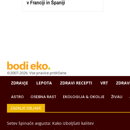
v Franciji in Španiji
©2007-2026. Vse pravice pridržane.
ZDRAVJE
LEPOTA
ZDRAVI RECEPTI
VRT
ZDRAV
ASTRO
OSEBNA RAST
EKOLOGIJA & OKOLJE
ŽIVALI
ZADNJE OBJAVE
Setev špinače avgusta: Kako izboljšati kalitev