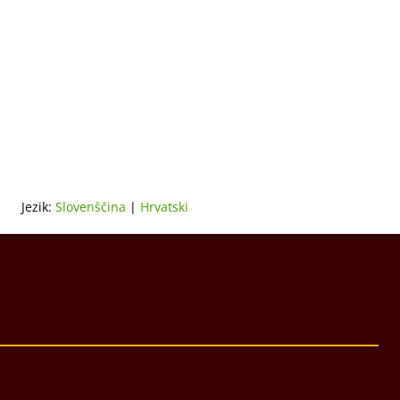
Jezik:
Slovenščina
|
Hrvatski