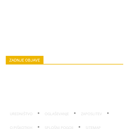
ZDRAVILNE RASTLINE
NAREDI SAM
ZGODBE
ASTRO
OSEBNA RAST
EKOLOGIJA & OKOLJE
ŽIVALI
JOGA
LOKALNO
NAREDI SAM
HOROSKOP
POGOVORI
ZADNJE OBJAVE
Koža po sončenju: Domača hladilna mešanica
Smrad iz odtoka: Hitra rešitev po dopustu
Pokanje korenja: Kako ga preprečiti po suši
Ose na kumarah: Zakaj so zdaj začele gristi tudi zelenjavo?
Kako podaljšati obstojnost sliv: Trik s tremi posodami
UREDNIŠTVO
OGLAŠEVANJE
ZAPOSLITEV
O PIŠKOTKIH
SPLOŠNI POGOJI
SITEMAP