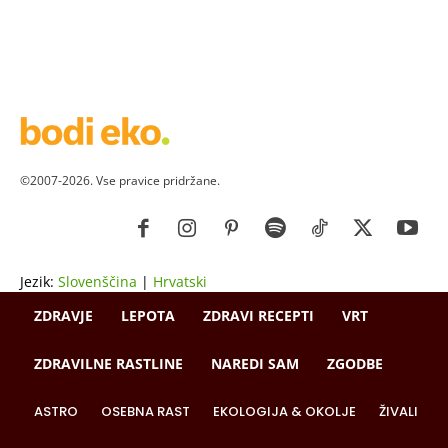
©2007-2026. Vse pravice pridržane.
Jezik:
Slovenščina
|
Hrvatski
ZDRAVJE
LEPOTA
ZDRAVI RECEPTI
VRT
ZDRAVILNE RASTLINE
NAREDI SAM
ZGODBE
ASTRO
OSEBNA RAST
EKOLOGIJA & OKOLJE
ŽIVALI