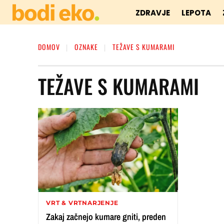
ZDRAVJE
LEPOTA
DOMOV
OZNAKE
TEŽAVE S KUMARAMI
TEŽAVE S KUMARAMI
VRT & VRTNARJENJE
Zakaj začnejo kumare gniti, preden