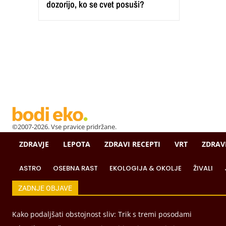
dozorijo, ko se cvet posuši?
©2007-2026. Vse pravice pridržane.
ZDRAVJE
LEPOTA
ZDRAVI RECEPTI
VRT
ZDRAV
ASTRO
OSEBNA RAST
EKOLOGIJA & OKOLJE
ŽIVALI
ZADNJE OBJAVE
Kako podaljšati obstojnost sliv: Trik s tremi posodami