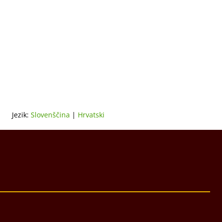
Jezik:
Slovenščina
|
Hrvatski