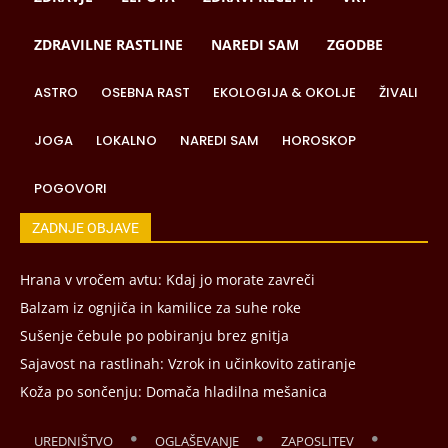
ZDRAVILNE RASTLINE
NAREDI SAM
ZGODBE
ASTRO
OSEBNA RAST
EKOLOGIJA & OKOLJE
ŽIVALI
JOGA
LOKALNO
NAREDI SAM
HOROSKOP
POGOVORI
ZADNJE OBJAVE
Hrana v vročem avtu: Kdaj jo morate zavreči
Balzam iz ognjiča in kamilice za suhe roke
Sušenje čebule po pobiranju brez gnitja
Sajavost na rastlinah: Vzrok in učinkovito zatiranje
Koža po sončenju: Domača hladilna mešanica
UREDNIŠTVO
OGLAŠEVANJE
ZAPOSLITEV