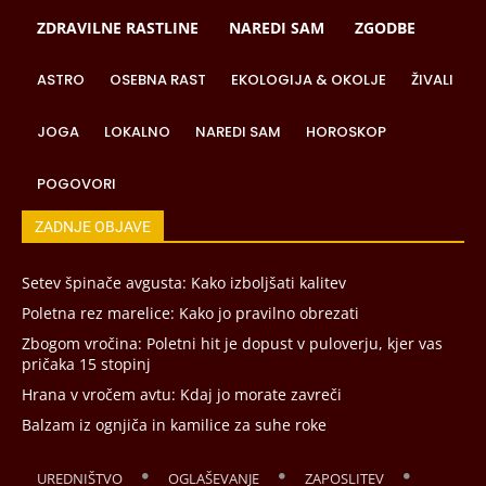
ZDRAVILNE RASTLINE
NAREDI SAM
ZGODBE
ASTRO
OSEBNA RAST
EKOLOGIJA & OKOLJE
ŽIVALI
JOGA
LOKALNO
NAREDI SAM
HOROSKOP
POGOVORI
ZADNJE OBJAVE
Setev špinače avgusta: Kako izboljšati kalitev
Poletna rez marelice: Kako jo pravilno obrezati
Zbogom vročina: Poletni hit je dopust v puloverju, kjer vas
pričaka 15 stopinj
Hrana v vročem avtu: Kdaj jo morate zavreči
Balzam iz ognjiča in kamilice za suhe roke
UREDNIŠTVO
OGLAŠEVANJE
ZAPOSLITEV