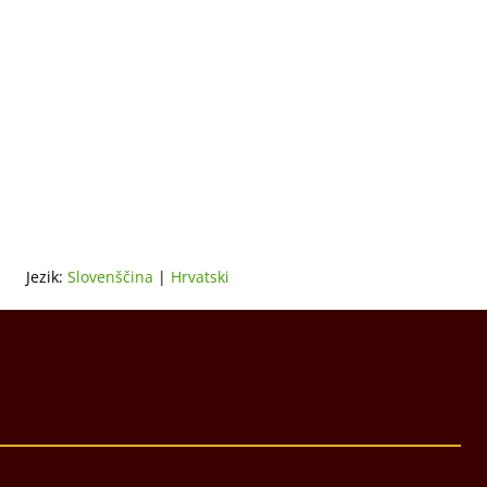
Jezik:
Slovenščina
|
Hrvatski