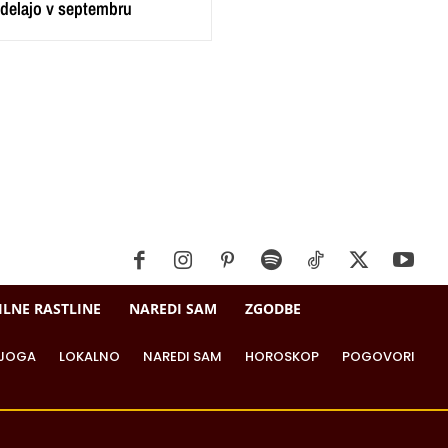
i delajo v septembru
ILNE RASTLINE
NAREDI SAM
ZGODBE
JOGA
LOKALNO
NAREDI SAM
HOROSKOP
POGOVORI