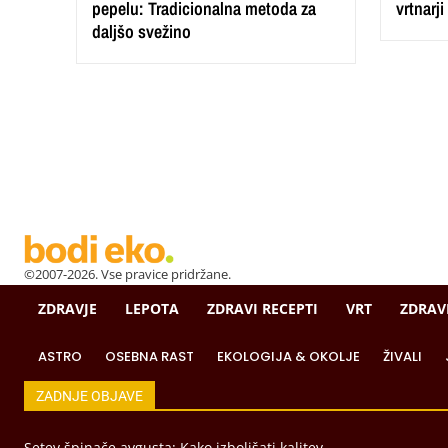
pepelu: Tradicionalna metoda za
vrtnarj
daljšo svežino
©2007-2026. Vse pravice pridržane.
ZDRAVJE
LEPOTA
ZDRAVI RECEPTI
VRT
ZDRAV
ASTRO
OSEBNA RAST
EKOLOGIJA & OKOLJE
ŽIVALI
ZADNJE OBJAVE
Setev špinače avgusta: Kako izboljšati kalitev