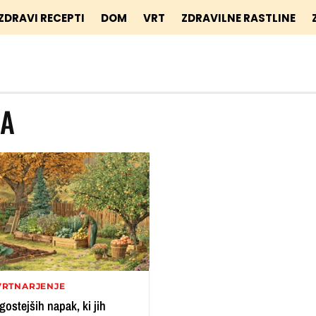
ZDRAVI RECEPTI
DOM
VRT
ZDRAVILNE RASTLINE
KA
VRTNARJENJE
gostejših napak, ki jih