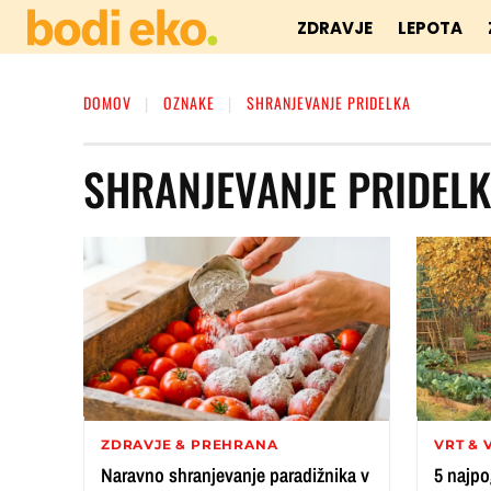
ZDRAVJE
LEPOTA
DOMOV
OZNAKE
SHRANJEVANJE PRIDELKA
SHRANJEVANJE PRIDEL
ZDRAVJE & PREHRANA
VRT & 
Naravno shranjevanje paradižnika v
5 najpo