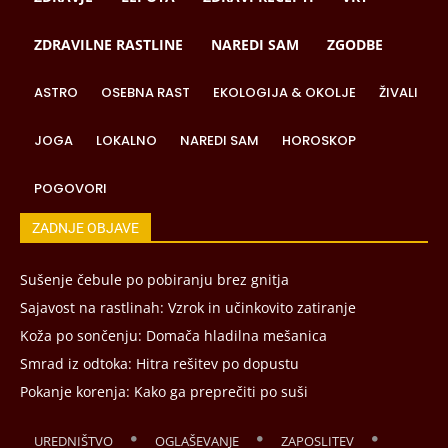
ZDRAVILNE RASTLINE
NAREDI SAM
ZGODBE
ASTRO
OSEBNA RAST
EKOLOGIJA & OKOLJE
ŽIVALI
JOGA
LOKALNO
NAREDI SAM
HOROSKOP
POGOVORI
ZADNJE OBJAVE
Sušenje čebule po pobiranju brez gnitja
Sajavost na rastlinah: Vzrok in učinkovito zatiranje
Koža po sončenju: Domača hladilna mešanica
Smrad iz odtoka: Hitra rešitev po dopustu
Pokanje korenja: Kako ga preprečiti po suši
UREDNIŠTVO
OGLAŠEVANJE
ZAPOSLITEV