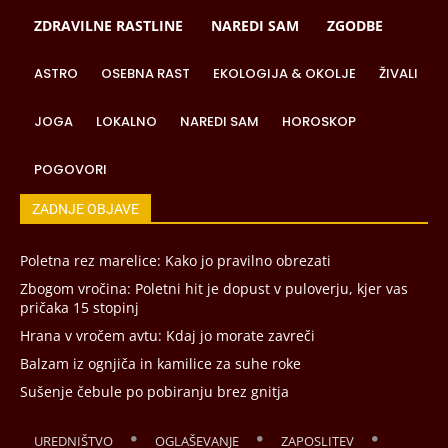
ZDRAVILNE RASTLINE
NAREDI SAM
ZGODBE
ASTRO
OSEBNA RAST
EKOLOGIJA & OKOLJE
ŽIVALI
JOGA
LOKALNO
NAREDI SAM
HOROSKOP
POGOVORI
ZADNJE OBJAVE
Poletna rez marelice: Kako jo pravilno obrezati
Zbogom vročina: Poletni hit je dopust v puloverju, kjer vas
pričaka 15 stopinj
Hrana v vročem avtu: Kdaj jo morate zavreči
Balzam iz ognjiča in kamilice za suhe roke
Sušenje čebule po pobiranju brez gnitja
UREDNIŠTVO
OGLAŠEVANJE
ZAPOSLITEV