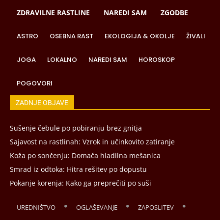
ZDRAVILNE RASTLINE
NAREDI SAM
ZGODBE
ASTRO
OSEBNA RAST
EKOLOGIJA & OKOLJE
ŽIVALI
JOGA
LOKALNO
NAREDI SAM
HOROSKOP
POGOVORI
ZADNJE OBJAVE
Sušenje čebule po pobiranju brez gnitja
Sajavost na rastlinah: Vzrok in učinkovito zatiranje
Koža po sončenju: Domača hladilna mešanica
Smrad iz odtoka: Hitra rešitev po dopustu
Pokanje korenja: Kako ga preprečiti po suši
UREDNIŠTVO
OGLAŠEVANJE
ZAPOSLITEV