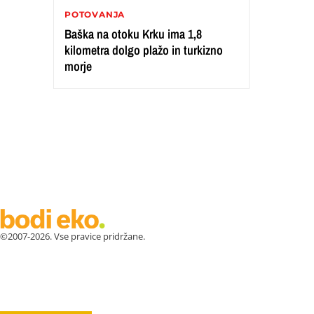
POTOVANJA
Baška na otoku Krku ima 1,8
kilometra dolgo plažo in turkizno
morje
©2007-2026. Vse pravice pridržane.
ZDRAVJE
LEPOTA
ZDRAVI RECEPTI
VRT
ZDRAVILN
ASTRO
OSEBNA RAST
EKOLOGIJA & OKOLJE
ŽIVALI
JO