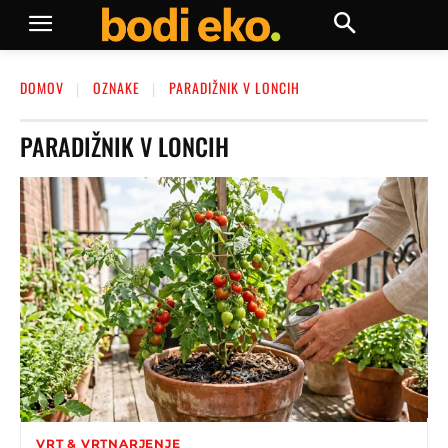
DOMOV
OZNAKE
PARADIŽNIK V LONCIH
PARADIŽNIK V LONCIH
VRT & VRTNARJENJE