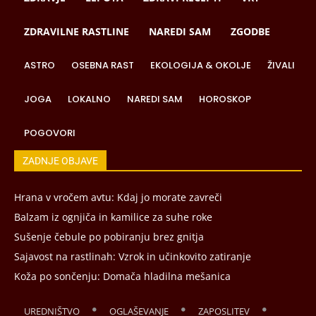
ZDRAVILNE RASTLINE
NAREDI SAM
ZGODBE
ASTRO
OSEBNA RAST
EKOLOGIJA & OKOLJE
ŽIVALI
JOGA
LOKALNO
NAREDI SAM
HOROSKOP
POGOVORI
ZADNJE OBJAVE
Hrana v vročem avtu: Kdaj jo morate zavreči
Balzam iz ognjiča in kamilice za suhe roke
Sušenje čebule po pobiranju brez gnitja
Sajavost na rastlinah: Vzrok in učinkovito zatiranje
Koža po sončenju: Domača hladilna mešanica
UREDNIŠTVO
OGLAŠEVANJE
ZAPOSLITEV