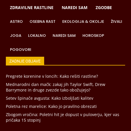
ZDRAVILNE RASTLINE
NAREDI SAM
ZGODBE
ASTRO
OSEBNA RAST
EKOLOGIJA & OKOLJE
ŽIVALI
JOGA
LOKALNO
NAREDI SAM
HOROSKOP
POGOVORI
ZADNJE OBJAVE
Pregrete korenine v loncih: Kako rešiti rastline?
Mednarodni dan mačk: zakaj jih Taylor Swift, Drew
Barrymore in druge zvezde tako obožujejo?
Setev špinače avgusta: Kako izboljšati kalitev
Poletna rez marelice: Kako jo pravilno obrezati
Zbogom vročina: Poletni hit je dopust v puloverju, kjer vas
pričaka 15 stopinj