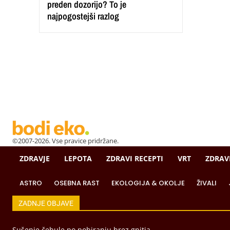
preden dozorijo? To je
najpogostejši razlog
©2007-2026. Vse pravice pridržane.
ZDRAVJE
LEPOTA
ZDRAVI RECEPTI
VRT
ZDRAV
ASTRO
OSEBNA RAST
EKOLOGIJA & OKOLJE
ŽIVALI
ZADNJE OBJAVE
Sušenje čebule po pobiranju brez gnitja