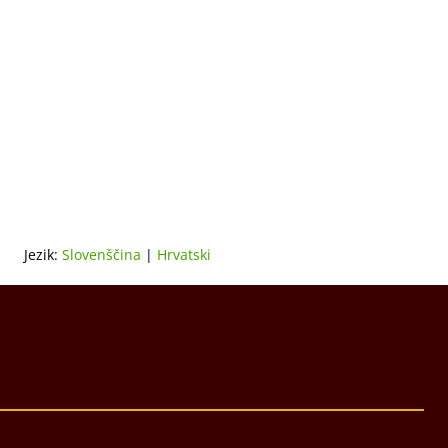
Jezik:
Slovenščina
|
Hrvatski