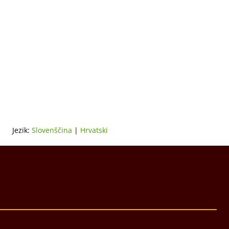
Jezik:
Slovenščina
|
Hrvatski