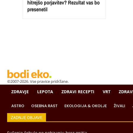
hitrejšo porjavitev? Rezultat vas bo
presenetil
©2007-2026. Vse pravice pridržane.
ZDRAVJE
LEPOTA
ZDRAVI RECEPTI
VRT
ZDRAV
ASTRO
OSEBNA RAST
EKOLOGIJA & OKOLJE
ŽIVALI
ZADNJE OBJAVE
Sušenje čebule po pobiranju brez gnitja