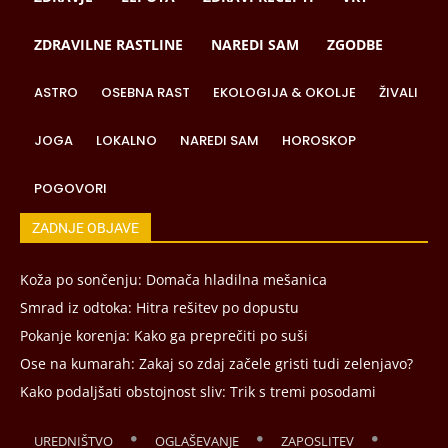
ZDRAVILNE RASTLINE
NAREDI SAM
ZGODBE
ASTRO
OSEBNA RAST
EKOLOGIJA & OKOLJE
ŽIVALI
JOGA
LOKALNO
NAREDI SAM
HOROSKOP
POGOVORI
ZADNJE OBJAVE
Koža po sončenju: Domača hladilna mešanica
Smrad iz odtoka: Hitra rešitev po dopustu
Pokanje korenja: Kako ga preprečiti po suši
Ose na kumarah: Zakaj so zdaj začele gristi tudi zelenjavo?
Kako podaljšati obstojnost sliv: Trik s tremi posodami
UREDNIŠTVO
OGLAŠEVANJE
ZAPOSLITEV