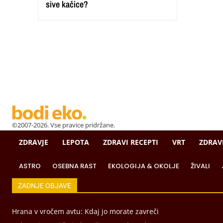
sive kačice?
©2007-2026. Vse pravice pridržane.
ZDRAVJE
LEPOTA
ZDRAVI RECEPTI
VRT
ZDRAV
ASTRO
OSEBNA RAST
EKOLOGIJA & OKOLJE
ŽIVALI
ZADNJE OBJAVE
Hrana v vročem avtu: Kdaj jo morate zavreči