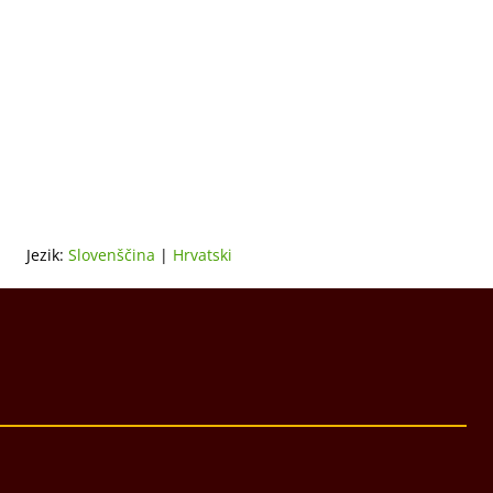
Jezik:
Slovenščina
|
Hrvatski