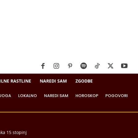
ILNE RASTLINE
NAREDI SAM
ZGODBE
JOGA
LOKALNO
NAREDI SAM
HOROSKOP
POGOVORI
aka 15 stopinj