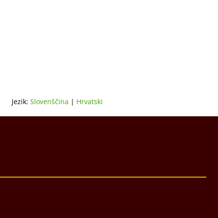
Jezik:
Slovenščina
|
Hrvatski