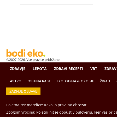
©2007-2026. Vse pravice pridržane.
ZDRAVJE
LEPOTA
ZDRAVI RECEPTI
VRT
ZDRAV
ASTRO
OSEBNA RAST
EKOLOGIJA & OKOLJE
ŽIVALI
ZADNJE OBJAVE
Poletna rez marelice: Kako jo pravilno obrezati
Zbogom vročina: Poletni hit je dopust v puloverju, kjer vas prič