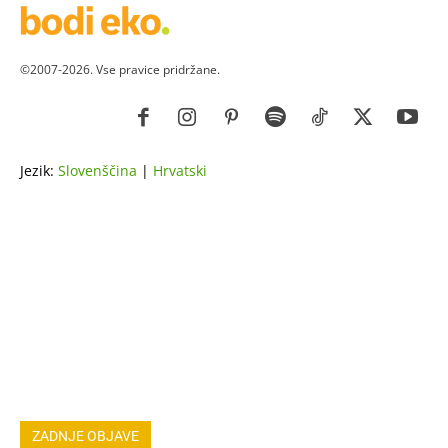
©2007-2026. Vse pravice pridržane.
Jezik:
Slovenščina
|
Hrvatski
ZDRAVJE
LEPOTA
ZDRAVI RECEPTI
VRT
ZDRAVILNE RASTLINE
NAREDI SAM
ZGODBE
ASTRO
OSEBNA RAST
EKOLOGIJA & OKOLJE
ŽIVALI
JOGA
LOKALNO
NAREDI SAM
HOROSKOP
POGOVORI
ZADNJE OBJAVE