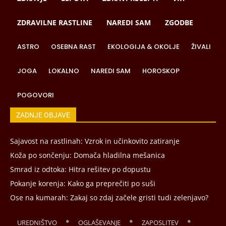
ZDRAVILNE RASTLINE
NAREDI SAM
ZGODBE
ASTRO
OSEBNA RAST
EKOLOGIJA & OKOLJE
ŽIVALI
JOGA
LOKALNO
NAREDI SAM
HOROSKOP
POGOVORI
ZADNJE OBJAVE
Sajavost na rastlinah: Vzrok in učinkovito zatiranje
Koža po sončenju: Domača hladilna mešanica
Smrad iz odtoka: Hitra rešitev po dopustu
Pokanje korenja: Kako ga preprečiti po suši
Ose na kumarah: Zakaj so zdaj začele gristi tudi zelenjavo?
UREDNIŠTVO
OGLAŠEVANJE
ZAPOSLITEV