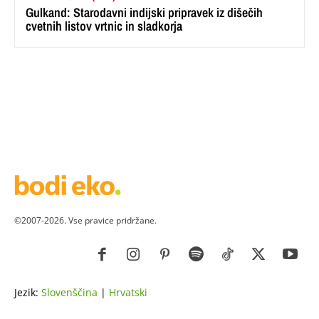
Gulkand: Starodavni indijski pripravek iz dišečih
cvetnih listov vrtnic in sladkorja
©2007-2026. Vse pravice pridržane.
Jezik:
Slovenščina
|
Hrvatski
ZDRAVJE
LEPOTA
ZDRAVI RECEPTI
VRT