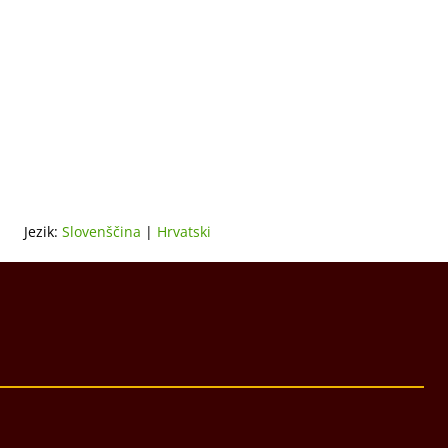
Jezik:
Slovenščina
|
Hrvatski