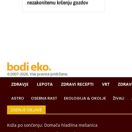
nezakonitemu krčenju gozdov
©2007-2026. Vse pravice pridržane.
ZDRAVJE
LEPOTA
ZDRAVI RECEPTI
VRT
ZDRAV
ASTRO
OSEBNA RAST
EKOLOGIJA & OKOLJE
ŽIVALI
ZADNJE OBJAVE
Koža po sončenju: Domača hladilna mešanica