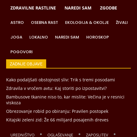
ZDRAVILNE RASTLINE
NAREDI SAM
ZGODBE
ASTRO
OSEBNA RAST
EKOLOGIJA & OKOLJE
ŽIVALI
JOGA
LOKALNO
NAREDI SAM
HOROSKOP
POGOVORI
ZADNJE OBJAVE
Kako podaljšati obstojnost sliv: Trik s tremi posodami
Zdravila v vročem avtu: Kaj storiti po izpostavitvi?
Bambusove tkanine niso to, kar mislite: Večina je v resnici
viskoza
Obrezovanje robid po obiranju: Pravilen postopek
Kitajski zeleni zid: Že 66 milijard posajenih dreves
UREDNIŠTVO
OGLAŠEVANJE
ZAPOSLITEV