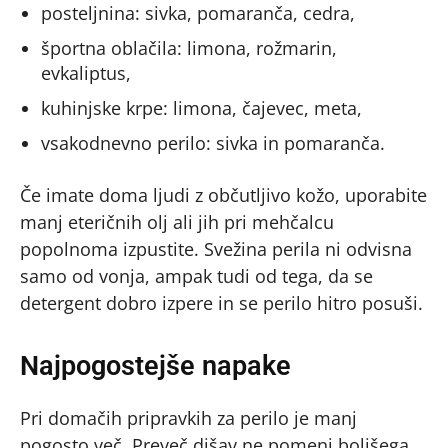
posteljnina: sivka, pomaranča, cedra,
športna oblačila: limona, rožmarin,
evkaliptus,
kuhinjske krpe: limona, čajevec, meta,
vsakodnevno perilo: sivka in pomaranča.
Če imate doma ljudi z občutljivo kožo, uporabite
manj eteričnih olj ali jih pri mehčalcu
popolnoma izpustite. Svežina perila ni odvisna
samo od vonja, ampak tudi od tega, da se
detergent dobro izpere in se perilo hitro posuši.
Najpogostejše napake
Pri domačih pripravkih za perilo je manj
pogosto več. Preveč dišav ne pomeni boljšega