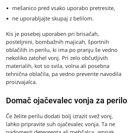
mešanico pred vsako uporabo pretresite,
ne uporabljajte skupaj z belilom.
Kis je posebej uporaben pri brisačah,
posteljnini, bombažnih majicah, športnih
oblačilih in perilu, ki ima po pranju še vedno
nekoliko zatohel vonj. Pri zelo občutljivih
materialih, kot so svila, volna ali posebna
tehnična oblačila, pa vedno preverite navodila
proizvajalca.
Domač ojačevalec vonja za perilo
Če želite perilu dodati bolj izrazit svež vonj,
lahko pripravite suh ojačevalec vonja. Ta ne
nadomesti detergenta ali mehčalca, ampak