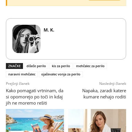
M. K.
ZNAČKE
dišeče perilo
kis za perilo
mehčalec za perilo
naravni mehčalec
ojačevalec vonja za perilo
Prejšnji članek
Naslednji članek
Kako pomagati vrtninam, da
Napaka, zaradi katere
si opomorejo po toči in kdaj
kumare nehajo roditi
jih ne moremo rešiti