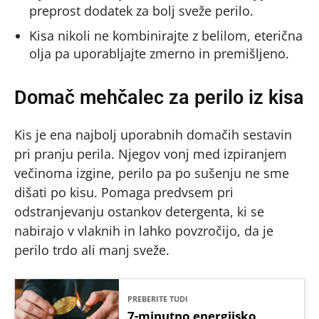
preprost dodatek za bolj sveže perilo.
Kisa nikoli ne kombinirajte z belilom, eterična
olja pa uporabljajte zmerno in premišljeno.
Domač mehčalec za perilo iz kisa
Kis je ena najbolj uporabnih domačih sestavin
pri pranju perila. Njegov vonj med izpiranjem
večinoma izgine, perilo pa po sušenju ne sme
dišati po kisu. Pomaga predvsem pri
odstranjevanju ostankov detergenta, ki se
nabirajo v vlaknih in lahko povzročijo, da je
perilo trdo ali manj sveže.
PREBERITE TUDI
7-minutno energijsko