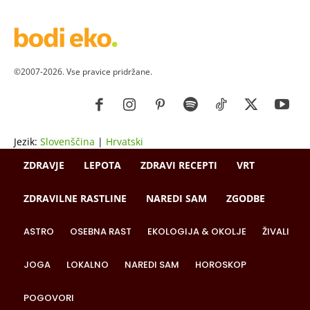
©2007-2026. Vse pravice pridržane.
Jezik:
Slovenščina
|
Hrvatski
ZDRAVJE
LEPOTA
ZDRAVI RECEPTI
VRT
ZDRAVILNE RASTLINE
NAREDI SAM
ZGODBE
ASTRO
OSEBNA RAST
EKOLOGIJA & OKOLJE
ŽIVALI
JOGA
LOKALNO
NAREDI SAM
HOROSKOP
POGOVORI