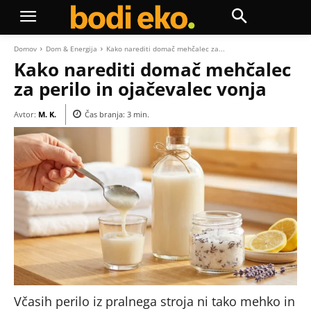
Domov
Dom & Energija
Kako narediti domač mehčalec za...
Kako narediti domač mehčalec
za perilo in ojačevalec vonja
Avtor:
M. K.
Čas branja:
3
min.
Včasih perilo iz pralnega stroja ni tako mehko in