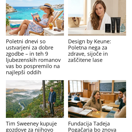
Poletni dnevi so
Design by Keune:
ustvarjeni za dobre
Poletna nega za
zgodbe – in teh 9
zdrave, sijoče in
ljubezenskih romanov
zaščitene lase
vas bo pospremilo na
najlepši oddih
Tim Sweeney kupuje
Fundacija Tadeja
gozdove za njihovo
Pogačarja bo znova