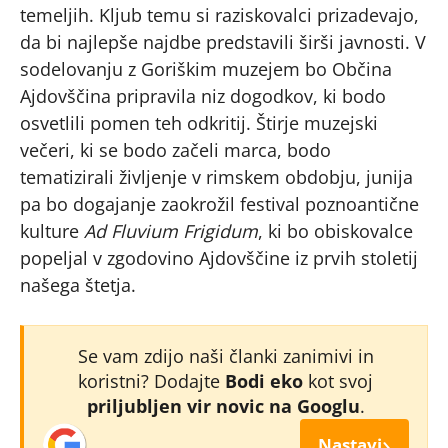
temeljih. Kljub temu si raziskovalci prizadevajo,
da bi najlepše najdbe predstavili širši javnosti. V
sodelovanju z Goriškim muzejem bo Občina
Ajdovščina pripravila niz dogodkov, ki bodo
osvetlili pomen teh odkritij. Štirje muzejski
večeri, ki se bodo začeli marca, bodo
tematizirali življenje v rimskem obdobju, junija
pa bo dogajanje zaokrožil festival poznoantične
kulture
Ad Fluvium Frigidum
, ki bo obiskovalce
popeljal v zgodovino Ajdovščine iz prvih stoletij
našega štetja.
Se vam zdijo naši članki zanimivi in
koristni? Dodajte
Bodi eko
kot svoj
priljubljen vir novic na Googlu
.
›
Nastavi