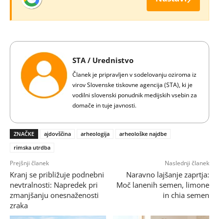
STA / Urednistvo
Članek je pripravljen v sodelovanju oziroma iz
virov Slovenske tiskovne agencija (STA), ki je
vodilni slovenski ponudnik medijskih vsebin za
domače in tuje javnosti.
ZNAČKE
ajdovščina
arheologija
arheološke najdbe
rimska utrdba
Prejšnji članek
Naslednji članek
Kranj se približuje podnebni
Naravno lajšanje zaprtja:
nevtralnosti: Napredek pri
Moč lanenih semen, limone
zmanjšanju onesnaženosti
in chia semen
zraka