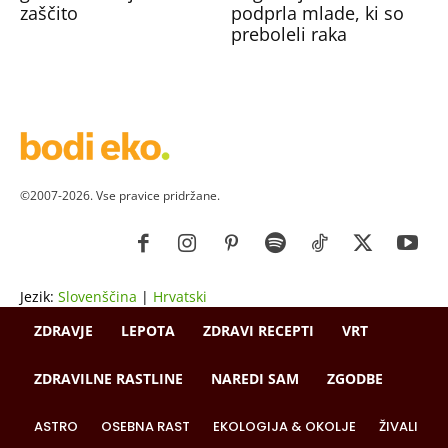
zaščito
podprla mlade, ki so
preboleli raka
©2007-2026. Vse pravice pridržane.
Jezik:
Slovenščina
|
Hrvatski
ZDRAVJE
LEPOTA
ZDRAVI RECEPTI
VRT
ZDRAVILNE RASTLINE
NAREDI SAM
ZGODBE
ASTRO
OSEBNA RAST
EKOLOGIJA & OKOLJE
ŽIVALI