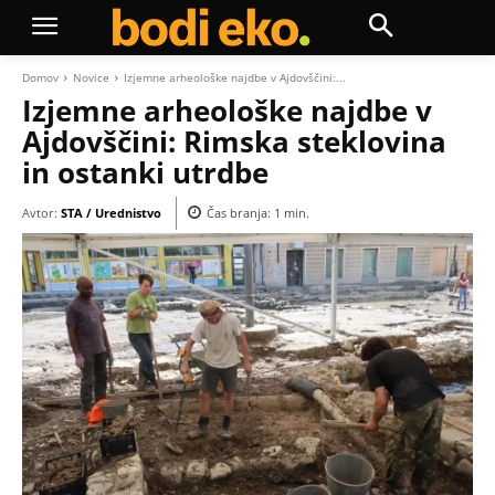
Domov
Novice
Izjemne arheološke najdbe v Ajdovščini:...
Izjemne arheološke najdbe v
Ajdovščini: Rimska steklovina
in ostanki utrdbe
Avtor:
STA / Urednistvo
Čas branja:
1
min.