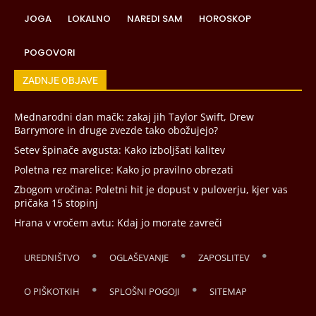
JOGA
LOKALNO
NAREDI SAM
HOROSKOP
POGOVORI
ZADNJE OBJAVE
Mednarodni dan mačk: zakaj jih Taylor Swift, Drew
Barrymore in druge zvezde tako obožujejo?
Setev špinače avgusta: Kako izboljšati kalitev
Poletna rez marelice: Kako jo pravilno obrezati
Zbogom vročina: Poletni hit je dopust v puloverju, kjer vas
pričaka 15 stopinj
Hrana v vročem avtu: Kdaj jo morate zavreči
UREDNIŠTVO
OGLAŠEVANJE
ZAPOSLITEV
O PIŠKOTKIH
SPLOŠNI POGOJI
SITEMAP