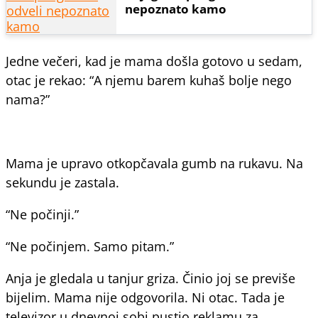
nepoznato kamo
Jedne večeri, kad je mama došla gotovo u sedam,
otac je rekao: “A njemu barem kuhaš bolje nego
nama?”
Mama je upravo otkopčavala gumb na rukavu. Na
sekundu je zastala.
“Ne počinji.”
“Ne počinjem. Samo pitam.”
Anja je gledala u tanjur griza. Činio joj se previše
bijelim. Mama nije odgovorila. Ni otac. Tada je
televizor u dnevnoj sobi pustio reklamu za