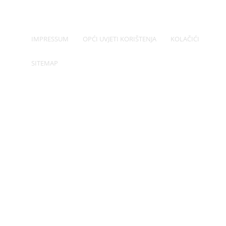
Voda curi iz klime: Uzroci i prvi koraci
IMPRESSUM
OPĆI UVJETI KORIŠTENJA
KOLAČIĆI
SITEMAP