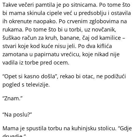
Takve večeri pamtila je po sitnicama. Po tome što
bi mama skinula cipele već u predsoblju i ostavila
ih okrenute naopako. Po crvenim zglobovima na
rukama. Po tome što bi u torbi, uz novčanik,
šuškao račun za kruh, banane, čaj od kamilice –
stvari koje kod kuće nisu jeli. Po dva kiflića
zamotana u papirnatu vrećicu, koje nikad nije
vadila iz torbe pred ocem.
“Opet si kasno došla”, rekao bi otac, ne podižući
pogled s televizije.
“Znam.”
“Na poslu?”
Mama je spustila torbu na kuhinjsku stolicu. “Gdje
drugdje.”