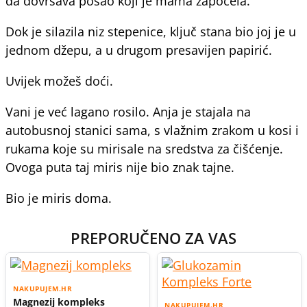
da dovršava posao koji je mama započela.
Dok je silazila niz stepenice, ključ stana bio joj je u
jednom džepu, a u drugom presavijen papirić.
Uvijek možeš doći.
Vani je već lagano rosilo. Anja je stajala na
autobusnoj stanici sama, s vlažnim zrakom u kosi i
rukama koje su mirisale na sredstva za čišćenje.
Ovoga puta taj miris nije bio znak tajne.
Bio je miris doma.
PREPORUČENO ZA VAS
NAKUPUJEM.HR
Magnezij kompleks
NAKUPUJEM.HR