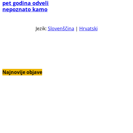
pet godina odveli
nepoznato kamo
Jezik:
Slovenščina
|
Hrvatski
ZDRAVLJE
VRT
URADI SAM (DIY)
PRIČE
ZDRAVI RECEPTI
LJEPOTA
DOM
Najnovije objave
Opekline od smokve: Simptomi i prva pomoć
Grah cvjeta, ali nema mahuna: Što učiniti
Sunčane ožegotine na paprici: Kako ih spriječiti
Gorke tikvice: Zašto ih ne smijete jesti