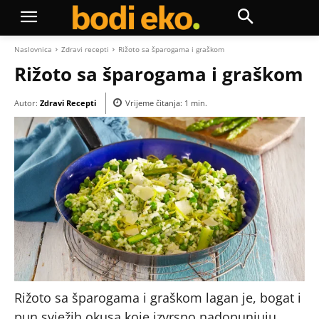
Naslovnica
Zdravi recepti
Rižoto sa šparogama i graškom
Rižoto sa šparogama i graškom
Autor:
Zdravi Recepti
Vrijeme čitanja:
1
min.
Rižoto sa šparogama i graškom lagan je, bogat i
pun svježih okusa koje izvrsno nadopunjuju