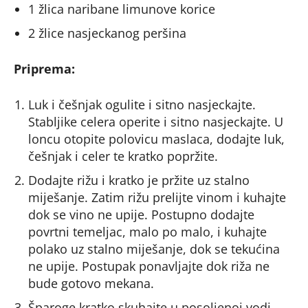
1 žlica naribane limunove korice
2 žlice nasjeckanog peršina
Priprema:
Luk i češnjak ogulite i sitno nasjeckajte.
Stabljike celera operite i sitno nasjeckajte. U
loncu otopite polovicu maslaca, dodajte luk,
češnjak i celer te kratko popržite.
Dodajte rižu i kratko je pržite uz stalno
miješanje. Zatim rižu prelijte vinom i kuhajte
dok se vino ne upije. Postupno dodajte
povrtni temeljac, malo po malo, i kuhajte
polako uz stalno miješanje, dok se tekućina
ne upije. Postupak ponavljajte dok riža ne
bude gotovo mekana.
Šparoge kratko skuhajte u posoljenoj vodi.