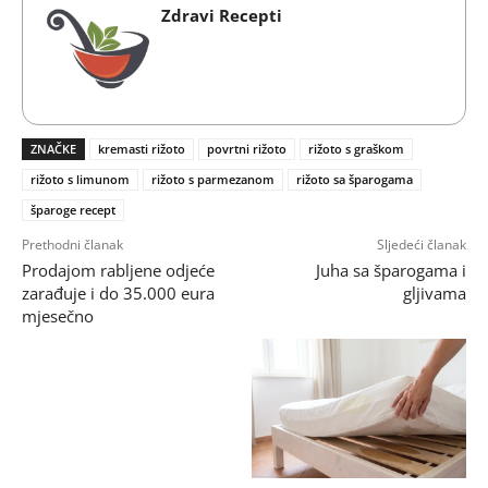
Zdravi Recepti
ZNAČKE
kremasti rižoto
povrtni rižoto
rižoto s graškom
rižoto s limunom
rižoto s parmezanom
rižoto sa šparogama
šparoge recept
Prethodni članak
Sljedeći članak
Prodajom rabljene odjeće
Juha sa šparogama i
zarađuje i do 35.000 eura
gljivama
mjesečno