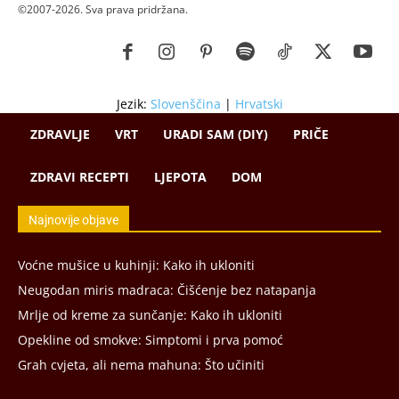
©2007-2026. Sva prava pridržana.
Jezik:
Slovenščina
|
Hrvatski
ZDRAVLJE
VRT
URADI SAM (DIY)
PRIČE
ZDRAVI RECEPTI
LJEPOTA
DOM
Najnovije objave
Voćne mušice u kuhinji: Kako ih ukloniti
Neugodan miris madraca: Čišćenje bez natapanja
Mrlje od kreme za sunčanje: Kako ih ukloniti
Opekline od smokve: Simptomi i prva pomoć
Grah cvjeta, ali nema mahuna: Što učiniti