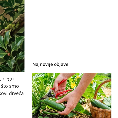
Najnovije objave
a, nego
o što smo
kovi drveća