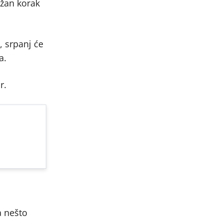
ažan korak
, srpanj će
a.
r.
a nešto