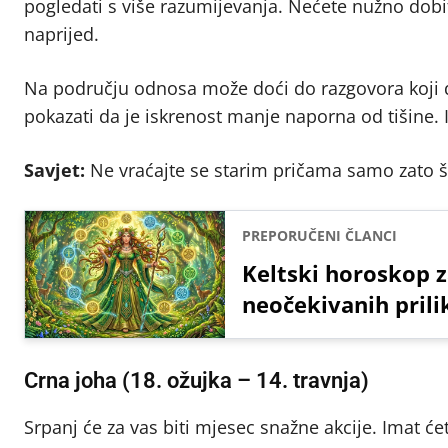
pogledati s više razumijevanja. Nećete nužno dobiti
naprijed.
Na području odnosa može doći do razgovora koji do
pokazati da je iskrenost manje naporna od tišine. Ip
Savjet:
Ne vraćajte se starim pričama samo zato št
PREPORUČENI ČLANCI
Keltski horoskop z
neočekivanih prili
Crna joha (18. ožujka – 14. travnja)
Srpanj će za vas biti mjesec snažne akcije. Imat ć