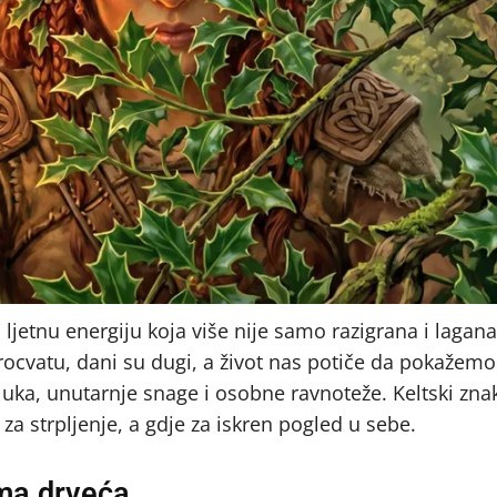
jetnu energiju koja više nije samo razigrana i lagan
 procvatu, dani su dugi, a život nas potiče da pokažem
luka, unutarnje snage i osobne ravnoteže. Keltski zna
 za strpljenje, a gdje za iskren pogled u sebe.
ma drveća