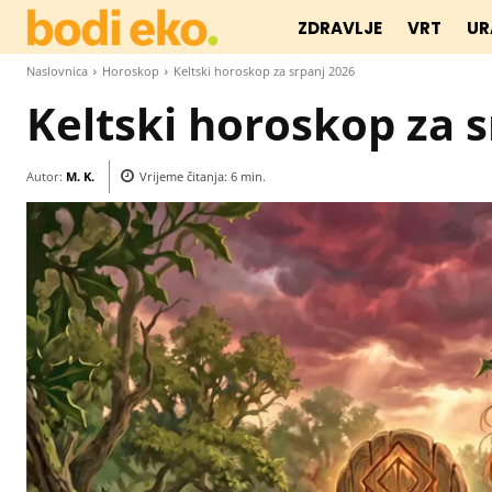
ZDRAVLJE
VRT
UR
Naslovnica
Horoskop
Keltski horoskop za srpanj 2026
Keltski horoskop za 
Autor:
M. K.
Vrijeme čitanja:
6
min.