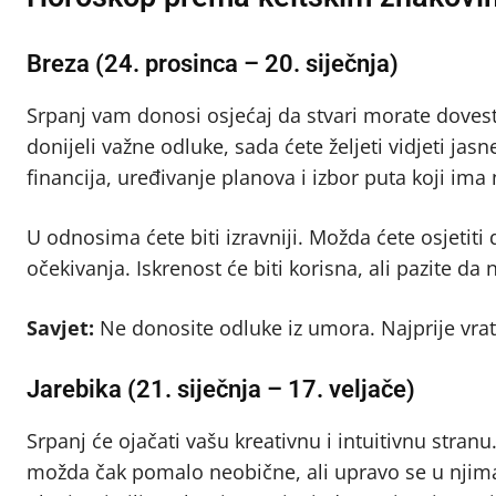
Breza (24. prosinca – 20. siječnja)
Srpanj vam donosi osjećaj da stvari morate dovesti 
donijeli važne odluke, sada ćete željeti vidjeti jas
financija, uređivanje planova i izbor puta koji im
U odnosima ćete biti izravniji. Možda ćete osjetiti
očekivanja. Iskrenost će biti korisna, ali pazite da
Savjet:
Ne donosite odluke iz umora. Najprije vrat
Jarebika (21. siječnja – 17. veljače)
Srpanj će ojačati vašu kreativnu i intuitivnu stranu
možda čak pomalo neobične, ali upravo se u njima 