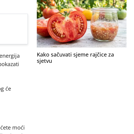
Kako sačuvati sjeme rajčice za
 energija
sjetvu
pokazati
og će
 ćete moći