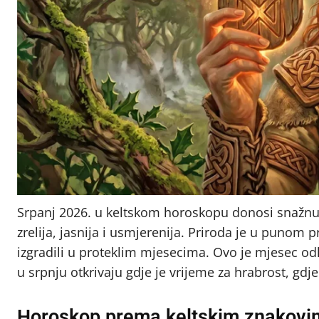
Srpanj 2026. u keltskom horoskopu donosi snažnu l
zrelija, jasnija i usmjerenija. Priroda je u punom
izgradili u proteklim mjesecima. Ovo je mjesec od
u srpnju otkrivaju gdje je vrijeme za hrabrost, gdje
Horoskop prema keltskim znakovi