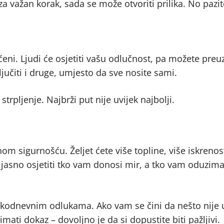
a važan korak, sada se može otvoriti prilika. No pazi
ćeni. Ljudi će osjetiti vašu odlučnost, pa možete preu
ljučiti i druge, umjesto da sve nosite sami.
strpljenje. Najbrži put nije uvijek najbolji.
m sigurnošću. Željet ćete više topline, više iskrenos
jasno osjetiti tko vam donosi mir, a tko vam oduzima
 svakodnevnim odlukama. Ako vam se čini da nešto nije 
ti dokaz – dovoljno je da si dopustite biti pažljivi.