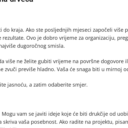
do kraja. Ako ste posljednjih mjeseci započeli više pr
ne rezultate. Ovo je dobro vrijeme za organizaciju, pre
a najviše dugoročnog smisla.
 da više ne želite gubiti vrijeme na površne dogovore i
 ne zvuči previše hladno. Vaša će snaga biti u mirnoj o
ite jasnoću, a zatim odaberite smjer.
. Mogu vam se javiti ideje koje će biti drukčije od uob
skriva vaša posebnost. Ako radite na projektu, pisan