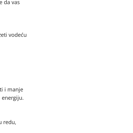
te da vas
zeti vodeću
ti i manje
 energiju.
u redu,