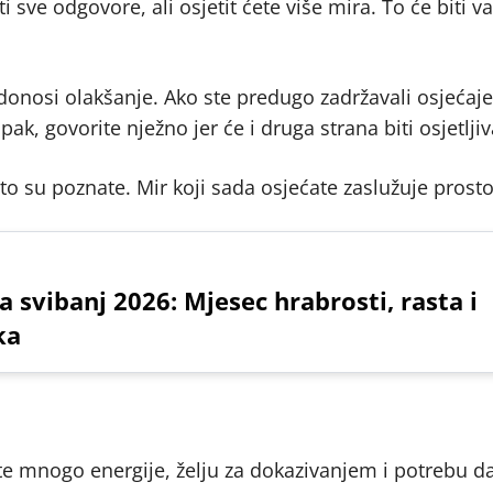
 sve odgovore, ali osjetit ćete više mira. To će biti v
nosi olakšanje. Ako ste predugo zadržavali osjećaje
ak, govorite nježno jer će i druga strana biti osjetljiv
o su poznate. Mir koji sada osjećate zaslužuje prosto
a svibanj 2026: Mjesec hrabrosti, rasta i
ka
ete mnogo energije, želju za dokazivanjem i potrebu d