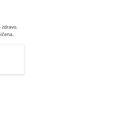
o zdravo.
ničena.