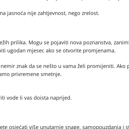
 jasnoća nije zahtjevnost, nego zrelost.
ežih prilika. Mogu se pojaviti nova poznanstva, zaniml
 će biti ugodan mjesec ako se otvorite promjenama.
š nemir znak da se nešto u vama želi promijeniti. Ako
d samo privremene smetnje.
iti vode li vas doista naprijed.
 ćete osjećati više unutarnje snage, samopouzdanja i st