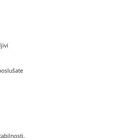
jivi
 poslušate
abilnosti.