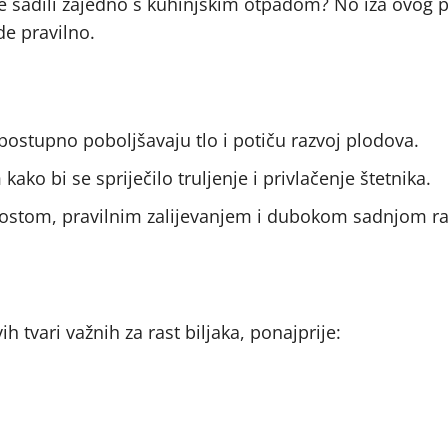
e sadili zajedno s kuhinjskim otpadom? No iza ovog 
e pravilno.
 postupno poboljšavaju tlo i potiču razvoj plodova.
kako bi se spriječilo truljenje i privlačenje štetnika.
postom, pravilnim zalijevanjem i dubokom sadnjom ra
 tvari važnih za rast biljaka, ponajprije: