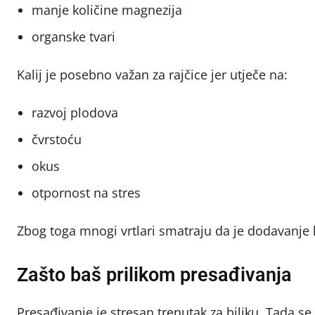
manje količine magnezija
organske tvari
Kalij je posebno važan za rajčice jer utječe na:
razvoj plodova
čvrstoću
okus
otpornost na stres
Zbog toga mnogi vrtlari smatraju da je dodavanje 
Zašto baš prilikom presađivanja
Presađivanje je stresan trenutak za biljku. Tada se