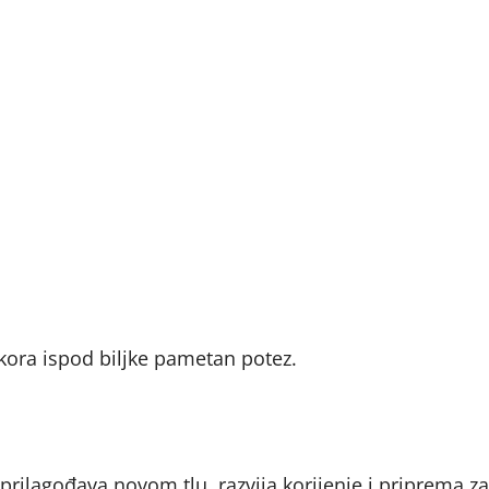
kora ispod biljke pametan potez.
 prilagođava novom tlu, razvija korijenje i priprema z