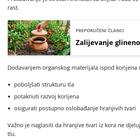
rast.
PREPORUČENI ČLANCI
Zalijevanje gline
Dodavanjem organskog materijala ispod korijen
poboljšati strukturu tla
potaknuti razvoj korijena
osigurati postupno oslobađanje hranjivih tvari
Važno je naglasiti da hranjive tvari iz kora ne dj
tlu.