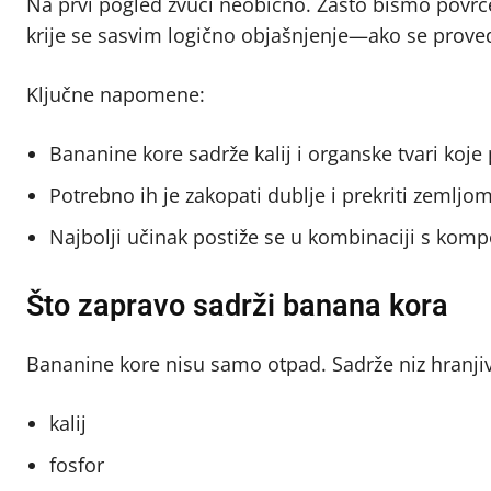
Na prvi pogled zvuči neobično. Zašto bismo povrć
krije se sasvim logično objašnjenje—ako se proved
Ključne napomene:
Bananine kore sadrže kalij i organske tvari koje
Potrebno ih je zakopati dublje i prekriti zemljom 
Najbolji učinak postiže se u kombinaciji s kom
Što zapravo sadrži banana kora
Bananine kore nisu samo otpad. Sadrže niz hranjivih
kalij
fosfor