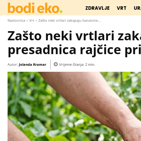
ZDRAVLJE
VRT
UR
Naslovnica
Vrt
Zašto neki vrtlari zakapaju bananine...
Zašto neki vrtlari za
presadnica rajčice pr
Autor:
Jolanda Kramar
Vrijeme čitanja:
2
min.