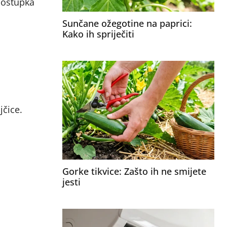
postupka
Sunčane ožegotine na paprici:
Kako ih spriječiti
jčice.
Gorke tikvice: Zašto ih ne smijete
jesti