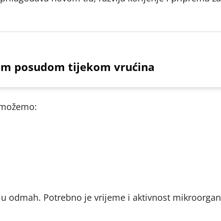
nom posudom tijekom vrućina
a možemo:
eluju odmah. Potrebno je vrijeme i aktivnost mikroorga