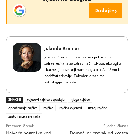
›
Dodajte
Jolanda Kramar
Jolanda Kramar je novinarka i publicistica
zainteresirana za zdrav način života, ekologiju
i kućne lijekove koji nam mogu olakšati život i
podržati zdravlje. Također je zanima
astrologija i ljepota.
ZNAČKE
cvjetovi rajčice otpadaju
njega rajčice
oprašivanje rajčice
rajčica
rajčica cvjetovi
uzgoj rajčice
zašto rajčica ne rađa
Prethodni članak
Sljedeći članak
Najveća pogreška kod
Domaći pripravak od kvasca