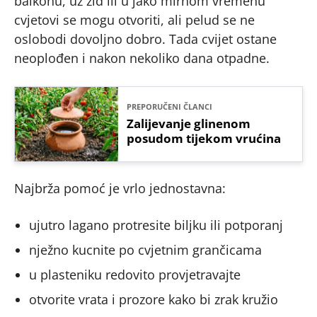
balkonu, uz zid ili u jako mirnom vremenu
cvjetovi se mogu otvoriti, ali pelud se ne
oslobodi dovoljno dobro. Tada cvijet ostane
neoplođen i nakon nekoliko dana otpadne.
PREPORUČENI ČLANCI
Zalijevanje glinenom
posudom tijekom vrućina
Najbrža pomoć je vrlo jednostavna:
ujutro lagano protresite biljku ili potporanj
nježno kucnite po cvjetnim grančicama
u plasteniku redovito provjetravajte
otvorite vrata i prozore kako bi zrak kružio