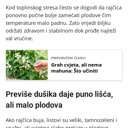
Kod toplinskog stresa često se dogodi da rajčica
ponovno počne bolje zamećati plodove čim
temperature malo padnu. Zato vrijedi biljku
održati zdravom i stabilnom dok prođe najteži
val vrućine.
PREPORUČENI ČLANCI
Grah cvjeta, ali nema
mahuna: Što učiniti
Previše dušika daje puno lišća,
ali malo plodova
Ako rajčica buja, listovi su veliki, tamnozeleni i
snažni, ali cvjetovi slabo prelaze u plodove,