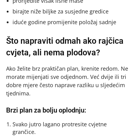
prorijedite višak lisne mase
birajte niže biljke za susjedne gredice
iduće godine promijenite položaj sadnje
Što napraviti odmah ako rajčica
cvjeta, ali nema plodova?
Ako želite brz praktičan plan, krenite redom. Ne
morate mijenjati sve odjednom. Već dvije ili tri
dobre mjere često naprave razliku u sljedećim
tjednima.
Brzi plan za bolju oplodnju:
Svako jutro lagano protresite cvjetne
grančice.