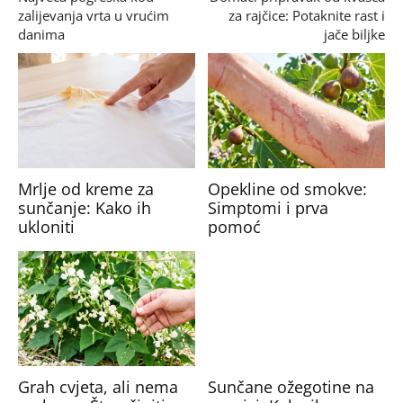
zalijevanja vrta u vrućim
za rajčice: Potaknite rast i
danima
jače biljke
Mrlje od kreme za
Opekline od smokve:
sunčanje: Kako ih
Simptomi i prva
ukloniti
pomoć
Grah cvjeta, ali nema
Sunčane ožegotine na