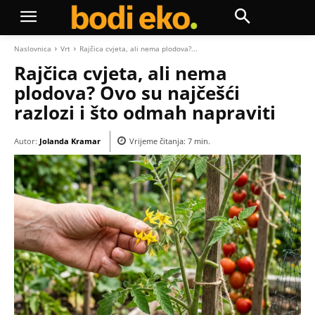
Naslovnica
Vrt
Rajčica cvjeta, ali nema plodova?...
Rajčica cvjeta, ali nema
plodova? Ovo su najčešći
razlozi i što odmah napraviti
Autor:
Jolanda Kramar
Vrijeme čitanja:
7
min.