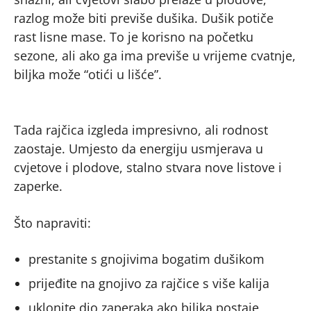
razlog može biti previše dušika. Dušik potiče
rast lisne mase. To je korisno na početku
sezone, ali ako ga ima previše u vrijeme cvatnje,
biljka može “otići u lišće”.
Tada rajčica izgleda impresivno, ali rodnost
zaostaje. Umjesto da energiju usmjerava u
cvjetove i plodove, stalno stvara nove listove i
zaperke.
Što napraviti:
prestanite s gnojivima bogatim dušikom
prijeđite na gnojivo za rajčice s više kalija
uklonite dio zaperaka ako biljka postaje