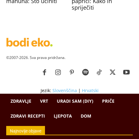
mahuna: Što učiniti
paprici: Kako ih
spriječiti
©2007-2026. Sva prava pridržana.
Jezik:
Slovenščina
|
Hrvatski
ZDRAVLJE
VRT
URADI SAM (DIY)
PRIČE
ZDRAVI RECEPTI
LJEPOTA
DOM
Najnovije objave