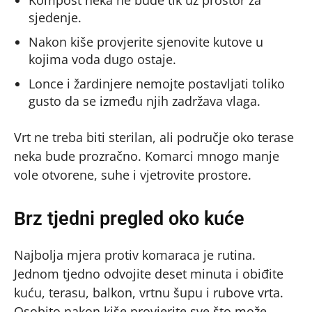
Kompost neka ne bude tik uz prostor za
sjedenje.
Nakon kiše provjerite sjenovite kutove u
kojima voda dugo ostaje.
Lonce i žardinjere nemojte postavljati toliko
gusto da se između njih zadržava vlaga.
Vrt ne treba biti sterilan, ali područje oko terase
neka bude prozračno. Komarci mnogo manje
vole otvorene, suhe i vjetrovite prostore.
Brz tjedni pregled oko kuće
Najbolja mjera protiv komaraca je rutina.
Jednom tjedno odvojite deset minuta i obiđite
kuću, terasu, balkon, vrtnu šupu i rubove vrta.
Osobito nakon kiše provjerite sve što može