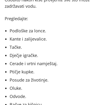
zadržavati vodu.
Pregledajte:
Podloške za lonce.
Kante i zalijevalice.
Tačke.
Dječje igračke.
Cerade i vrtni namještaj.
Ptičje kupke.
Posude za životinje.
Oluke.
Odvode.
Bačve za kišnicu.