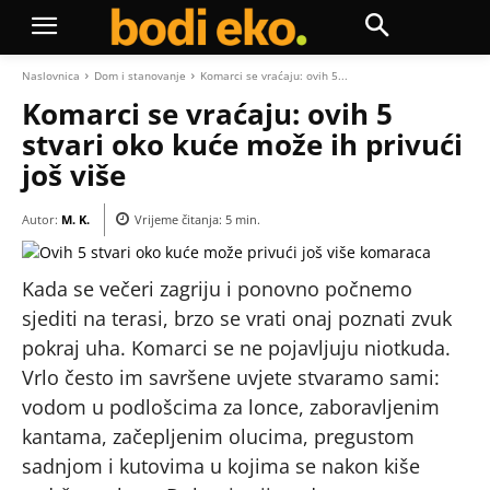
Naslovnica
Dom i stanovanje
Komarci se vraćaju: ovih 5...
Komarci se vraćaju: ovih 5
stvari oko kuće može ih privući
još više
Autor:
M. K.
Vrijeme čitanja:
5
min.
Kada se večeri zagriju i ponovno počnemo
sjediti na terasi, brzo se vrati onaj poznati zvuk
pokraj uha. Komarci se ne pojavljuju niotkuda.
Vrlo često im savršene uvjete stvaramo sami:
vodom u podlošcima za lonce, zaboravljenim
kantama, začepljenim olucima, pregustom
sadnjom i kutovima u kojima se nakon kiše