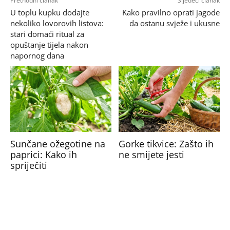
Prethodni članak
Sljedeći članak
U toplu kupku dodajte
Kako pravilno oprati jagode
nekoliko lovorovih listova:
da ostanu svježe i ukusne
stari domaći ritual za
opuštanje tijela nakon
napornog dana
Sunčane ožegotine na
Gorke tikvice: Zašto ih
paprici: Kako ih
ne smijete jesti
spriječiti