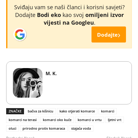
Sviđaju vam se naši članci i korisni savjeti?
Dodajte
Bodi eko
kao svoj
omiljeni izvor
vijesti na Googleu
.
›
Dodajte
M. K.
ZNAČKE
bačva za kišnicu
kako otjerati komarce
komarci
komarci na terasi
komarci oko kuće
komarci u vrtu
ljetni vrt
oluci
prirodno protiv komaraca
stajaća voda